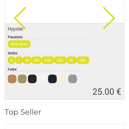
Hypster
Passform
Oversized
Größe
S
L
M
XS
XXS
3XL
XL
XXL
Farbe
25
.
00 €
Top Seller