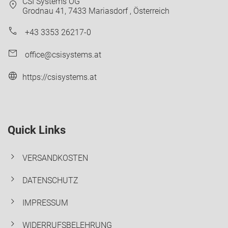
CSI Systems OG
location_on
Grodnau 41, 7433 Mariasdorf , Österreich
phone
+43 3353 26217-0
email
office@csisystems.at
language
https://csisystems.at
Quick Links
chevron_right
VERSANDKOSTEN
chevron_right
DATENSCHUTZ
chevron_right
IMPRESSUM
chevron_right
WIDERRUFSBELEHRUNG