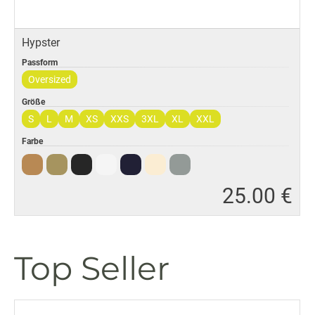
Hypster
Passform
Oversized
Größe
S
L
M
XS
XXS
3XL
XL
XXL
Farbe
25
.
00 €
Top Seller