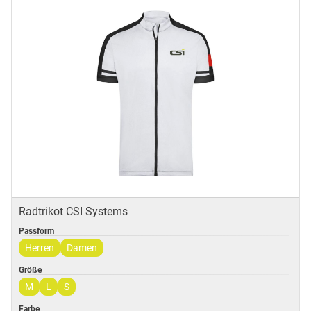
Radtrikot CSI Systems
Passform
Herren
Damen
Größe
M
L
S
Farbe