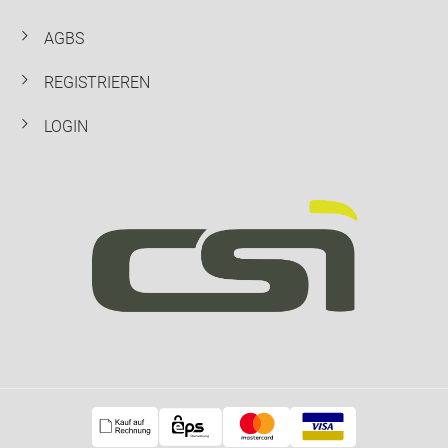
chevron_right
AGBS
chevron_right
REGISTRIEREN
chevron_right
LOGIN